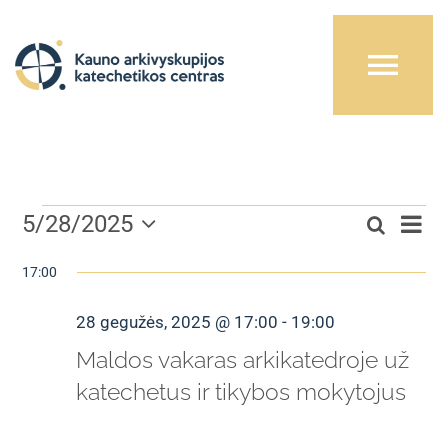
Skip
to
Tog
content
Navi
Pradžia
Re
Renginiai
5/28/2025
Paieška
Apie mus
Rengin
Diena
Pasirinkti
Vi
datą
17:00
Searc
for
Nav
Tikybos mokytojams
and
28 gegužės, 2025 @ 17:00
-
19:00
28
Maldos vakaras arkikatedroje už
Views
Katechetams
katechetus ir tikybos mokytojus
gegužės,
Navig
Metodinė medžiaga