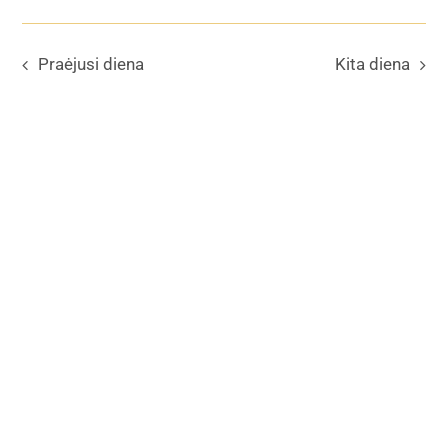
2025
Kalendorius
Praėjusi diena
Kita diena
Dokumentai
Kontaktai