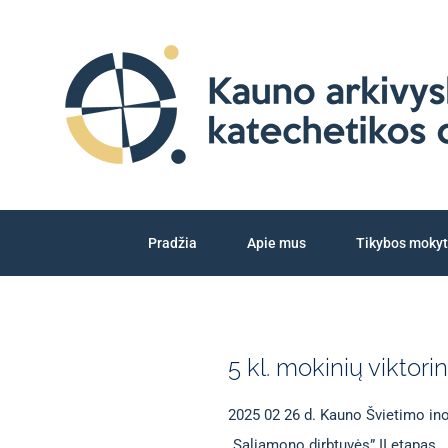
Skip
to
content
Pradžia
Apie mus
Tikybos moky
5 kl. mokinių viktor
2025 02 26 d. Kauno Švietimo ino
„Saliamono dirbtuvės” II etapas.