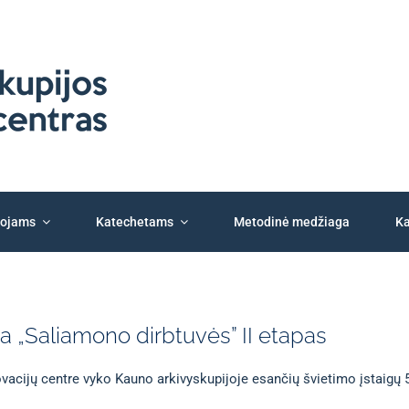
tojams
Katechetams
Metodinė medžiaga
Ka
ina „Saliamono dirbtuvės” II etapas
vacijų centre vyko Kauno arkivyskupijoje esančių švietimo įstaigų 5