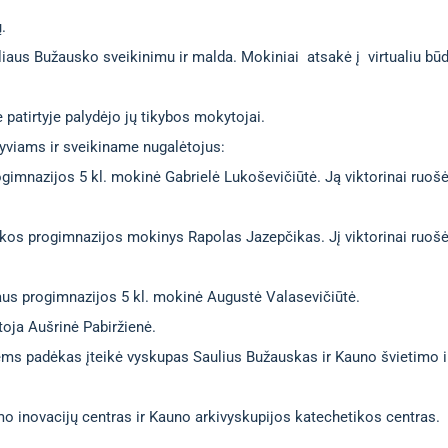
.
aus Bužausko sveikinimu ir malda. Mokiniai atsakė į virtualiu būd
e patirtyje palydėjo jų tikybos mokytojai.
yviams ir sveikiname nugalėtojus:
ogimnazijos 5 kl. mokinė Gabrielė Lukoševičiūtė. Ją viktorinai ruoš
kos progimnazijos mokinys Rapolas Jazepčikas. Jį viktorinai ruoš
aus progimnazijos 5 kl. mokinė Augustė Valasevičiūtė.
toja Aušrinė Pabiržienė.
jiems padėkas įteikė vyskupas Saulius Bužauskas ir Kauno švietimo 
o inovacijų centras ir Kauno arkivyskupijos katechetikos centras.