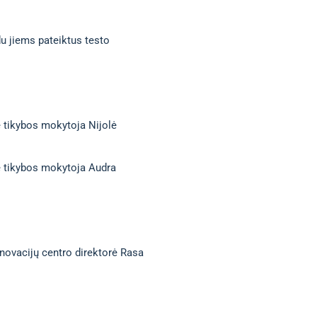
u jiems pateiktus testo
ė tikybos mokytoja Nijolė
ė tikybos mokytoja Audra
inovacijų centro direktorė Rasa