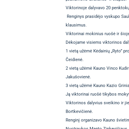
Viktorinoje dalyvavo 20 penktokų
Renginys prasidėjo vyskupo Sauli
klausimus.
Viktorinai mokinius ruošė ir šioj
Dėkojame visiems viktorinos dal
1 vietą užėmė Kėdainių „Ryto” pr
Čeidienė.
2 vietą užėmė Kauno Vinco Kudir
Jakušovienė.
3 vietą užėmė Kauno Kazio Grini
Ją viktorinai ruošė tikybos moky
Viktorinos dalyvius sveikino ir 
Bortkevičienė.
Renginį organizavo Kauno švietim
Nuotraukos Manto Zinkevičiaus.